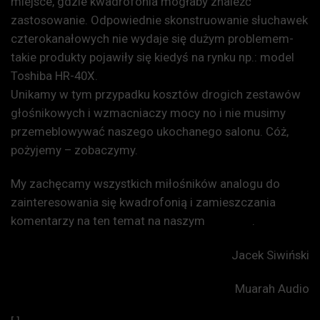
miejsce, gdzie kwadrofonia mogłaby znaleźć
zastosowanie. Odpowiednie skonstruowanie słuchawek
czterokanałowych nie wydaje się dużym problemem-
takie produkty pojawiły się kiedyś na rynku np.: model
Toshiba HR-40X.
Unikamy w tym przypadku kosztów drogich zestawów
głośnikowych i wzmacniaczy mocy no i nie musimy
przemeblowywać naszego ukochanego salonu. Cóż,
pożyjemy – zobaczymy.
My zachęcamy wszystkich miłośników analogu do
zainteresowania się kwadrofonią i zamieszczania
komentarzy na ten temat na naszym
fanpage
.
Jacek Siwiński
Muarah Audio