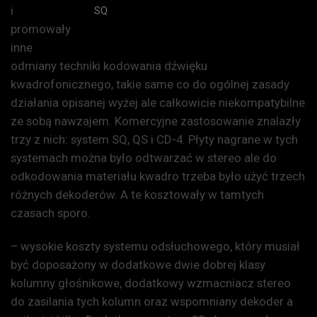
i
SQ
promowały
inne
odmiany techniki kodowania dźwięku
kwadrofonicznego, takie same co do ogólnej zasady
działania opisanej wyżej ale całkowicie niekompatybilne
ze sobą nawzajem. Komercyjne zastosowanie znalazły
trzy z nich: system SQ, QS i CD-4. Płyty nagrane w tych
systemach można było odtwarzać w stereo ale do
odkodowania materiału kwadro trzeba było użyć trzech
różnych dekoderów. A te kosztowały w tamtych
czasach sporo.
– wysokie koszty systemu odsłuchowego, który musiał
być doposażony w dodatkowe dwie dobrej klasy
kolumny głośnikowe, dodatkowy wzmacniacz stereo
do zasilania tych kolumn oraz wspomniany dekoder a