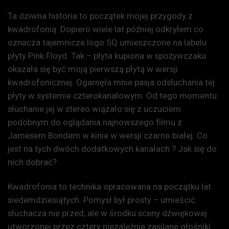
Ta dziwna historia to początek mojej przygody z
kwadrofonią. Dopiero wiele lat później odkryłem co
oznacza tajemnicze logo SQ umieszczone na labelu
płyty Pink Floyd. Tak – płyta kupiona w spożywczaku
okazała się być moją pierwszą płytą w wersji
kwadrofonicznej. Ogarnęła mnie pasja odsłuchania tej
płyty w systemie czterokanałowym. Od tego momentu
słuchanie jej w stereo wiązało się z uczuciem
podobnym do oglądania najnowszego filmu z
Jamesem Bondem w kinie w wersji czarno białej. Co
jest na tych dwóch dodatkowych kanałach ? Jak się do
nich dobrać?
Kwadrofonia to technika opracowana na początku lat
siedemdziesiątych. Pomysł był prosty – umieścić
słuchacza nie przed, ale w środku sceny dźwiękowej
utworzonej przez cztery niezależnie zasilane głośniki