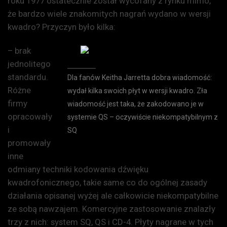
roku 1977 ostatecznie został wycofany z rynku mimo,
że bardzo wiele znakomitych nagrań wydano w wersji
kwadro? Przyczyn było kilka:
– brak
jednolitego
standardu.
Dla fanów Keitha Jarretta dobra wiadomość:
Różne
wydał kilka swoich płyt w wersji kwadro. Zła
firmy
wiadomość jest taka, że zakodowano je w
opracowały
systemie QS – oczywiście niekompatybilnym z
i
SQ
promowały
inne
odmiany techniki kodowania dźwięku
kwadrofonicznego, takie same co do ogólnej zasady
działania opisanej wyżej ale całkowicie niekompatybilne
ze sobą nawzajem. Komercyjne zastosowanie znalazły
trzy z nich: system SQ, QS i CD-4. Płyty nagrane w tych