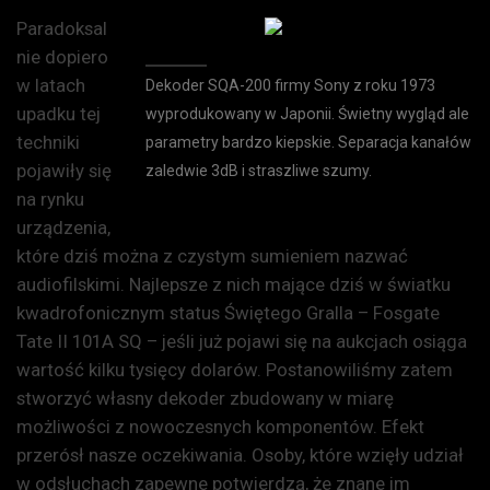
Paradoksal
nie dopiero
w latach
Dekoder SQA-200 firmy Sony z roku 1973
upadku tej
wyprodukowany w Japonii. Świetny wygląd ale
techniki
parametry bardzo kiepskie. Separacja kanałów
pojawiły się
zaledwie 3dB i straszliwe szumy.
na rynku
urządzenia,
które dziś można z czystym sumieniem nazwać
audiofilskimi. Najlepsze z nich mające dziś w światku
kwadrofonicznym status Świętego Gralla – Fosgate
Tate II 101A SQ – jeśli już pojawi się na aukcjach osiąga
wartość kilku tysięcy dolarów. Postanowiliśmy zatem
stworzyć własny dekoder zbudowany w miarę
możliwości z nowoczesnych komponentów. Efekt
przerósł nasze oczekiwania. Osoby, które wzięły udział
w odsłuchach zapewne potwierdzą, że znane im