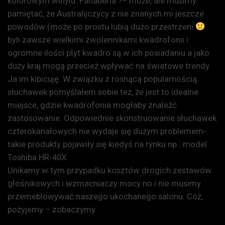
kolorowym winylu. Fanaberia ?– może, ale musimy
pamiętać, że Australijczycy z nie znanych mi jeszcze
powodów (może po prostu lubią dużo przestrzeni
byli zawsze wielkimi zwolennikami kwadrofonii i
ogromne ilości płyt kwadro są w ich posiadaniu a jako
duży kraj mogą przecież wpływać na światowe trendy.
Ja im kibicuję. W związku z rosnącą popularnością
słuchawek pomyślałem sobie też, że jest to idealne
miejsce, gdzie kwadrofonia mogłaby znaleźć
zastosowanie. Odpowiednie skonstruowanie słuchawek
czterokanałowych nie wydaje się dużym problemem-
takie produkty pojawiły się kiedyś na rynku np.: model
Toshiba HR-40X.
Unikamy w tym przypadku kosztów drogich zestawów
głośnikowych i wzmacniaczy mocy no i nie musimy
przemeblowywać naszego ukochanego salonu. Cóż,
pożyjemy – zobaczymy.