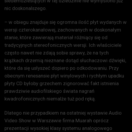
siedemdziesiątych w tej dziedzinie nie wymyślono już
nic doskonalszego.
– w obiegu znajduje się ogromna ilość płyt wydanych w
wersji czterokanałowej, zachowanych w doskonałym
stanie, które zawierają materiał różniący się od
tradycyjnych stereofonicznych wersji. Ich właściciele
często nawet nie zdają sobie sprawy, że na tych
krążkach drzemią nieznane dotąd słuchaczowi dźwięki,
które da się usłyszeć dopiero po odkodowaniu. Przy
obecnym renesansie płyt winylowych i rychłym upadku
płyty CD byłoby grzechem zignorować fakt istnienia
prawdziwie audiofilskiego świata nagrań
kwadrofonicznych niemalże tuż pod ręką.
Dlatego nie przypadkiem na ostatniej wystawie Audio
Video Show w Warszawie firma Muarah oprócz
prezentacji wysokiej klasy systemu analogowego