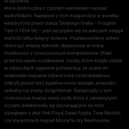
urządzenia,
które dziś można z czystym sumieniem nazwać
audiofilskimi. Najlepsze z nich mające dziś w światku
kwadrofonicznym status Świętego Gralla – Fosgate
Tate II 101A SQ – jeśli już pojawi się na aukcjach osiąga
wartość kilku tysięcy dolarów. Postanowiliśmy zatem
stworzyć własny dekoder zbudowany w miarę
możliwości z nowoczesnych komponentów. Efekt
przerósł nasze oczekiwania. Osoby, które wzięły udział
w odsłuchach zapewne potwierdzą, że znane im
doskonale nagrania odtworzone czterokanałowo
odkryły przed nimi zupełnie nowe dźwięki, smaczki i
unikalny nie znany dotąd klimat. Świadczyły o tym
rozmarzone twarze wielu osób, które z zamkniętymi
oczami delektowały się docierającymi do nich
dźwiękami z płyt Pink Floyd, Deep Purple, Tony Mottoli,
czy klasycznych nagrań Mozarta czy Beethovena.