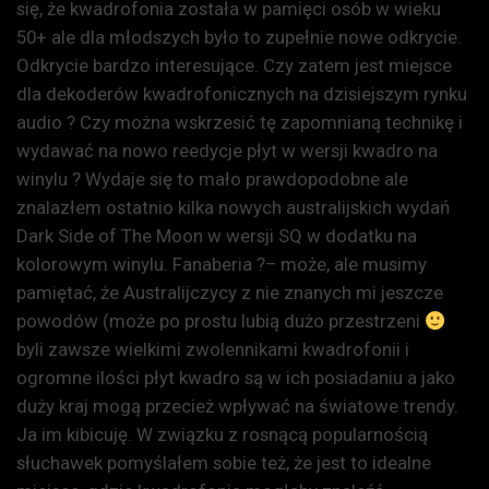
się, że kwadrofonia została w pamięci osób w wieku
50+ ale dla młodszych było to zupełnie nowe odkrycie.
Odkrycie bardzo interesujące. Czy zatem jest miejsce
dla dekoderów kwadrofonicznych na dzisiejszym rynku
audio ? Czy można wskrzesić tę zapomnianą technikę i
wydawać na nowo reedycje płyt w wersji kwadro na
winylu ? Wydaje się to mało prawdopodobne ale
znalazłem ostatnio kilka nowych australijskich wydań
Dark Side of The Moon w wersji SQ w dodatku na
kolorowym winylu. Fanaberia ?– może, ale musimy
pamiętać, że Australijczycy z nie znanych mi jeszcze
powodów (może po prostu lubią dużo przestrzeni
byli zawsze wielkimi zwolennikami kwadrofonii i
ogromne ilości płyt kwadro są w ich posiadaniu a jako
duży kraj mogą przecież wpływać na światowe trendy.
Ja im kibicuję. W związku z rosnącą popularnością
słuchawek pomyślałem sobie też, że jest to idealne