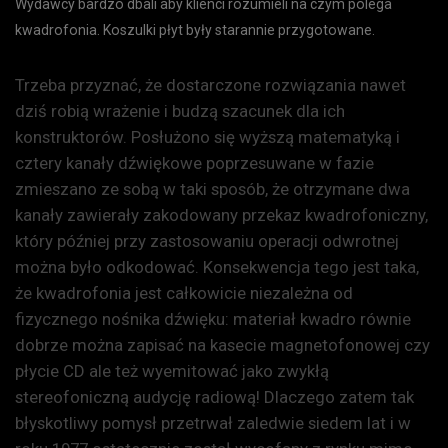
Wydawcy bardzo dbali aby klienci rozumieli na czym polega
kwadrofonia. Koszulki płyt były starannie przygotowane.
Trzeba przyznać, że dostarczone rozwiązania nawet
dziś robią wrażenie i budzą szacunek dla ich
konstruktorów. Posłużono się wyższą matematyką i
cztery kanały dźwiękowe poprzesuwane w fazie
zmieszano ze sobą w taki sposób, że otrzymane dwa
kanały zawierały zakodowany przekaz kwadrofoniczny,
który później przy zastosowaniu operacji odwrotnej
można było odkodować. Konsekwencja tego jest taka,
że kwadrofonia jest całkowicie niezależna od
fizycznego nośnika dźwięku: materiał kwadro równie
dobrze można zapisać na kasecie magnetofonowej czy
płycie CD ale też wyemitować jako zwykłą
stereofoniczną audycję radiową! Dlaczego zatem tak
błyskotliwy pomysł przetrwał zaledwie siedem lat i w