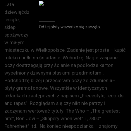
Lata
dziewięćdz
iesiąte,
sklep
Od tej płyty wszystko się zaczęło.
spożywczy
w małym
miasteczku w Wielkopolsce. Zadanie jest proste – kupić
mleko i bułki na śniadanie. Wchodzę. Nagle zaspane
oczy dostrzegają przy ścianie na podłodze karton
wypełniony dziwnymi płaskimi przedmiotami.
Podchodzę bliżej i przecieram oczy ze zdumienia–
płyty gramofonowe. Wszystkie w identycznych
okładkach zastępczych z napisem „Freeestyle, records
and tapes”. Rozglądam się czy nikt nie patrzy i
zaczynam wertować tytuły: The Who – „The greatest
hits”, Bon Jovi – „Slippery when wet” i „7800°
Fahrenheit” itd.. Na koniec niespodzianka – znajomy