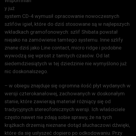
Wspomnian
y już
system CD-4 wymusił opracowanie nowoczesnych
szlifów igieł, które do dziś stosowane są w najlepszych
wkładkach gramofonowych: szlif Shibata powstał
niejako na zamówienie tamtego systemu. Inne szlify
znane dziś jako Line contact, micro ridge i podobne
wywodzą się wprost z tamtych czasów. Od lat
siedemdziesiątych w tej dziedzinie nie wymyślono już
nic doskonalszego.
– w obiegu znajduje się ogromna ilość płyt wydanych w
wersji czterokanałowej, zachowanych w doskonałym
stanie, które zawierają materiał różniący się od
tradycyjnych stereofonicznych wersji. Ich właściciele
często nawet nie zdają sobie sprawy, że na tych
krążkach drzemią nieznane dotąd słuchaczowi dźwięki,
które da się usłyszeć dopiero po odkodowaniu. Przy