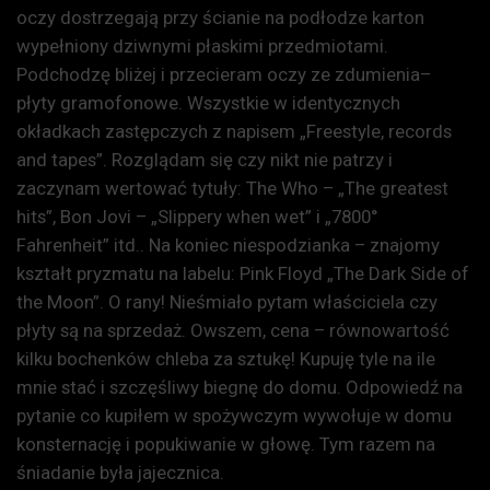
oczy dostrzegają przy ścianie na podłodze karton
wypełniony dziwnymi płaskimi przedmiotami.
Podchodzę bliżej i przecieram oczy ze zdumienia–
płyty gramofonowe. Wszystkie w identycznych
okładkach zastępczych z napisem „Freestyle, records
and tapes”. Rozglądam się czy nikt nie patrzy i
zaczynam wertować tytuły: The Who – „The greatest
hits”, Bon Jovi – „Slippery when wet” i „7800°
Fahrenheit” itd.. Na koniec niespodzianka – znajomy
kształt pryzmatu na labelu: Pink Floyd „The Dark Side of
the Moon”. O rany! Nieśmiało pytam właściciela czy
płyty są na sprzedaż. Owszem, cena – równowartość
kilku bochenków chleba za sztukę! Kupuję tyle na ile
mnie stać i szczęśliwy biegnę do domu. Odpowiedź na
pytanie co kupiłem w spożywczym wywołuje w domu
konsternację i popukiwanie w głowę. Tym razem na
śniadanie była jajecznica.