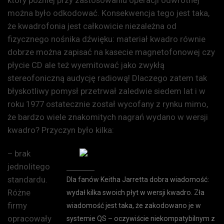
można było odkodować. Konsekwencja tego jest taka,
że kwadrofonia jest całkowicie niezależna od
fizycznego nośnika dźwięku: materiał kwadro równie
dobrze można zapisać na kasecie magnetofonowej czy
płycie CD ale też wyemitować jako zwykłą
stereofoniczną audycję radiową! Dlaczego zatem tak
błyskotliwy pomysł przetrwał zaledwie siedem lat i w
roku 1977 ostatecznie został wycofany z rynku mimo,
że bardzo wiele znakomitych nagrań wydano w wersji
kwadro? Przyczyn było kilka:
– brak
jednolitego
standardu.
Dla fanów Keitha Jarretta dobra wiadomość:
Różne
wydał kilka swoich płyt w wersji kwadro. Zła
firmy
wiadomość jest taka, że zakodowano je w
opracowały
systemie QS – oczywiście niekompatybilnym z