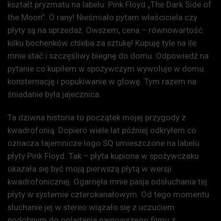
kształt pryzmatu na labelu: Pink Floyd „The Dark Side of
the Moon”. O rany! Nieśmiało pytam właściciela czy
płyty są na sprzedaż. Owszem, cena – równowartość
kilku bochenków chleba za sztukę! Kupuję tyle na ile
mnie stać i szczęśliwy biegnę do domu. Odpowiedź na
pytanie co kupiłem w spożywczym wywołuje w domu
konsternację i popukiwanie w głowę. Tym razem na
śniadanie była jajecznica.
Ta dziwna historia to początek mojej przygody z
kwadrofonią. Dopiero wiele lat później odkryłem co
oznacza tajemnicze logo SQ umieszczone na labelu
płyty Pink Floyd. Tak – płyta kupiona w spożywczaku
okazała się być moją pierwszą płytą w wersji
kwadrofonicznej. Ogarnęła mnie pasja odsłuchania tej
płyty w systemie czterokanałowym. Od tego momentu
słuchanie jej w stereo wiązało się z uczuciem
podobnym do oglądania najnowszego filmu z