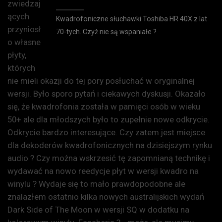
zwiedzaj
ących
Kwadrofoniczne słuchawki Toshiba HR 40X z lat
przyniosł
70-tych. Czyż nie są wspaniałe ?
o własne
płyty,
których
nie mieli okazji do tej pory posłuchać w oryginalnej
wersji. Było sporo pytań i ciekawych dyskusji. Okazało
się, że kwadrofonia została w pamięci osób w wieku
50+ ale dla młodszych było to zupełnie nowe odkrycie.
Odkrycie bardzo interesujące. Czy zatem jest miejsce
dla dekoderów kwadrofonicznych na dzisiejszym rynku
audio ? Czy można wskrzesić tę zapomnianą technikę i
wydawać na nowo reedycje płyt w wersji kwadro na
winylu ? Wydaje się to mało prawdopodobne ale
znalazłem ostatnio kilka nowych australijskich wydań
Dark Side of The Moon w wersji SQ w dodatku na