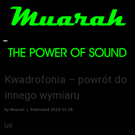
Skip
to
content
Kwadrofonia – powrót do
innego wymiaru
by
Muarah
|
Published
2015-11-29
[:pl]