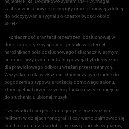
najlepiej kilka. Dodatkowo system CD-4 wymagał
zastosowania nowoczesnej igły gramofonowej zdolnej
do odczytywania sygnału o częstotliwości około
45kHz.
– konieczność aranżacji przestrzeni odsłuchowej w
dość kategoryczny sposób: głośniki w czterech
narożnikach pola odsłuchowego i słuchacz w samym
centrum, przy czym centralna pozycja była krytyczna
dla prawidłowego odbioru wrażeń przestrzennych.
Wszystko to dla większości słuchaczy było trudne do
pogodzenia z typową aranżacją domowego salonu,
który spełniał przecież więcej funkcji niż tylko miejsca
do słuchania ulubionej muzyki.
Czy kwadrofonia jest zatem jedynie egzotycznym
reliktem w dziejach fonografii i czy warto zajmować się
tym tematem dziś w dobie cyfrowej obróbki sygnałów,