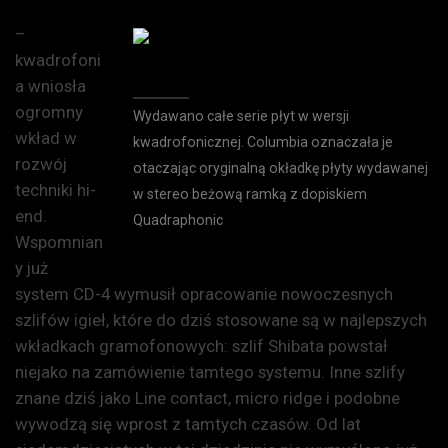
–
kwadrofoni
a wniosła
ogromny
Wydawano całe serie płyt w wersji
wkład w
kwadrofonicznej. Columbia oznaczała je
rozwój
otaczając oryginalną okładkę płyty wydawanej
techniki hi-
w stereo beżową ramką z dopiskiem
end.
Quadraphonic
Wspomnian
y już
system CD-4 wymusił opracowanie nowoczesnych
szlifów igieł, które do dziś stosowane są w najlepszych
wkładkach gramofonowych: szlif Shibata powstał
niejako na zamówienie tamtego systemu. Inne szlify
znane dziś jako Line contact, micro ridge i podobne
wywodzą się wprost z tamtych czasów. Od lat