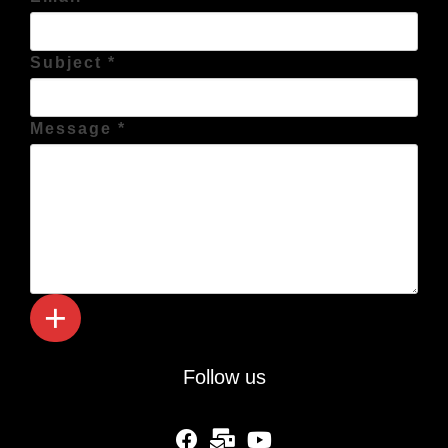
Subject *
Message *
Follow us
fab fa-facebook
fas fa-mail-bulk
fab fa-youtube