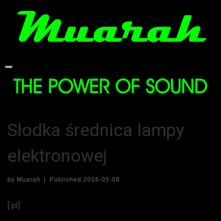
Skip
to
content
Słodka średnica lampy
elektronowej
by
Muarah
|
Published
2016-05-08
[:pl]
Artykuł opublikowany na infoaudio.pl