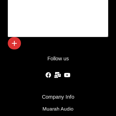
Follow us
fab fa-facebook
fas fa-mail-bulk
fab fa-youtube
Company Info
Muarah Audio