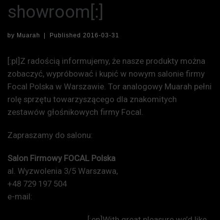
showroom[:]
by
Muarah
|
Published
2016-03-31
[:pl]Z radością informujemy, że nasze produkty można
zobaczyć, wypróbować i kupić w nowym salonie firmy
Focal Polska w Warszawie. Tor analogowy Muarah pełni
rolę sprzętu towarzyszącego dla znakomitych
zestawów głośnikowych firmy Focal.
Zapraszamy do salonu:
Salon Firmowy FOCAL Polska
al. Wyzwolenia 3/5 Warszawa,
Google Maps
+48 729 197 504
e-mail:
focal-polska@fnce.pl
http://focal-polska.pl/
[:en]With great pleasure we’d like