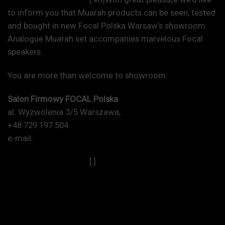
to inform you that Muarah products can be seen, tested
and bought in new Focal Polska Warsaw’s showroom.
Analogue Muarah set accompanies marvelous Focal
speakers.
You are more than welcome to showroom:
Salon Firmowy FOCAL Polska
al. Wyzwolenia 3/5 Warszawa,
Google Maps
+48 729 197 504
e-mail:
focal-polska@fnce.pl
http://focal-polska.pl/
[:]